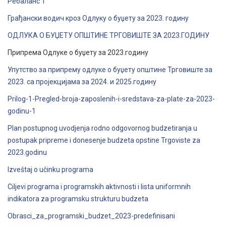
Ребаланс 1
Грађански водич кроз Одлуку о буџету за 2023. годину
ОДЛУКА О БУЏЕТУ ОПШТИНЕ ТРГОВИШТЕ ЗА 2023.ГОДИНУ
Припрема Одлуке о буџету за 2023.годину
Упутство за припрему одлуке о буџету општине Трговиште за
2023. са пројекцијама за 2024. и 2025.годину
Prilog-1-Pregled-broja-zaposlenih-i-sredstava-za-plate-za-2023-
godinu-1
Plan postupnog uvodjenja rodno odgovornog budzetiranja u
postupak pripreme i donesenje budzeta opstine Trgoviste za
2023.godinu
Izveštaj o učinku programa
Ciljevi programa i programskih aktivnosti i lista uniformnih
indikatora za programsku strukturu budzeta
Obrasci_za_programski_budzet_2023-predefinisani