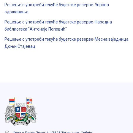
Решење о употреби текуће буџетске резерве-Управа
одржавање
Решење о употреби текуће буџетске резерве-Народна
библиотека "Антоније Поповић"
Решење о употреби текуће буџетске резерве-Месна заједница
Доњи Стајевац