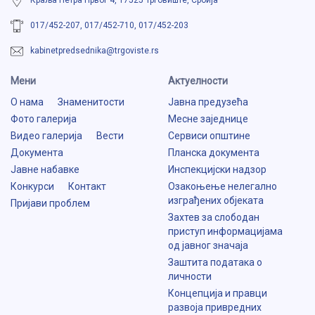
Краља Петра Првог 4, 17525 Трговиште, Србија
017/452-207, 017/452-710, 017/452-203
kabinetpredsednika@trgoviste.rs
Мени
Aктуелности
О нама
Знаменитости
Јавна предузећа
Фото галерија
Месне заједнице
Видео галерија
Вести
Сервиси општине
Документа
Планска документа
Јавне набавке
Инспекцијски надзор
Конкурси
Контакт
Озакоњење нелегално
изграђених објеката
Пријави проблем
Захтев за слободан
приступ информацијама
од јавног значаја
Заштита података о
личности
Концепција и правци
развоја привредних