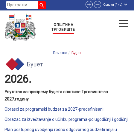
search
ОПШТИНА
ТРГОВИШТЕ
Почетна
Буџет
Буџет
2026.
Упутство за припрему буџета општине Трговиште за
2027.годину
Obrasci za programski budzet za 2027-predefinisani
Obrazac za izveštavanje o učinku programa-polugodišnji i godišnji
Plan postupnog uvodjenja rodno odgovornog budzetiranja u