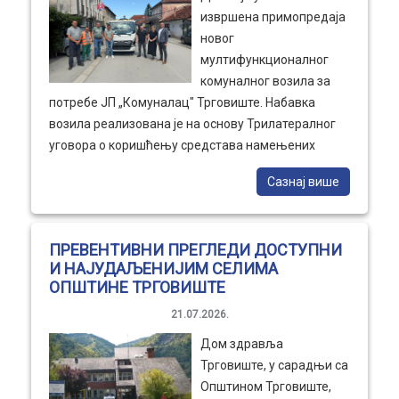
извршена примопредаја
новог
мултифункционалног
комуналног возила за
потребе ЈП „Комуналац" Трговиште. Набавка
возила реализована је на основу Трилатералног
уговора о коришћењу средстава намењених
реализацији Програма „Интегрисано управљање
Сазнај више
чврстим отпадом – Фаза I", закљученог између
Републике Србије, коју у име Владе Републике
Србије заступају Синиша Мали, министар
ПРЕВЕНТИВНИ ПРЕГЛЕДИ ДОСТУПНИ
финансија, и Горан Весић, министар
И НАЈУДАЉЕНИЈИМ СЕЛИМА
грађевинарства, саобраћаја и инфраструктуре, ЈП
ОПШТИНЕ ТРГОВИШТЕ
„Комуналац" Трговиште и Општине Трговиште.
21.07.2026.
Дом здравља
Трговиште, у сарадњи са
Општином Трговиште,