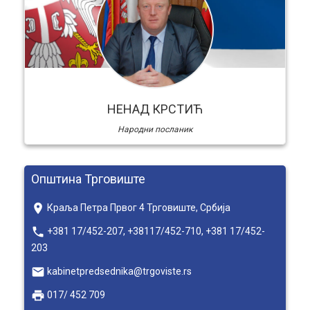
НЕНАД КРСТИЋ
Народни посланик
Општина Трговиште
place
Краља Петра Првог 4 Трговиште, Србија
local_phone
+381 17/452-207, +38117/452-710, +381 17/452-
203
email
kabinetpredsednika@trgoviste.rs
local_printshop
017/ 452 709