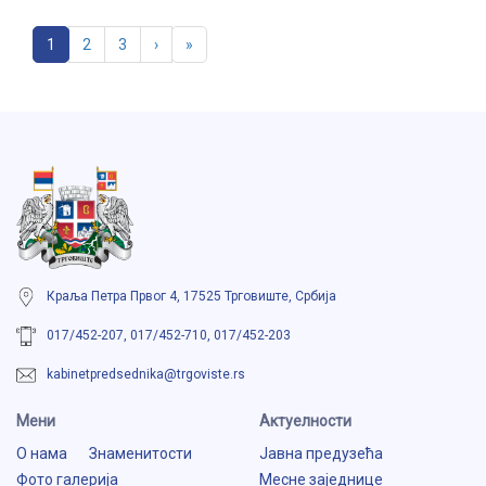
1
2
3
›
»
Краља Петра Првог 4, 17525 Трговиште, Србија
017/452-207, 017/452-710, 017/452-203
kabinetpredsednika@trgoviste.rs
Мени
Aктуелности
О нама
Знаменитости
Јавна предузећа
Фото галерија
Месне заједнице