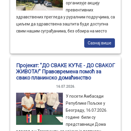
организује акцију
превентивних
здравствених прегледа у руралним подручјима, са
циљем да здравствена заштита буде доступна
свим нашим суграђанима, без обзира на место
становања. Општина Трговиште пружила је пуну
Сазнај више
подршку овој акцији стављањем на располагање
теренског возила са возачем, како би медицински
тимови могли безбедно и несметано да обилазе
Пројекат: "ДО СВАКЕ КУЋЕ - ДО СВАКОГ
најудаљенија села и обављају превентивне
ЖИВОТА!" Правовремена помоћ за
прегледе. Поред тога, Општина Трговиште је из
свако планинско домаћинство
сопствених средстава финансирала набавку два
16.07.2026.
рачунара за потребе Дома здравља Трговиште,
чиме су додатно унапређени услови за рад
У посети Амбасади
здравствених радника и квалитет пружања
Републике Пољске у
здравствених услуга. Заједничким радом локалне
Београду, 16.07.2026.
самоуправе и Дома здравља настављамо да
године били су
улажемо у здравље наших грађана, јер је
представници Дома
превенција најбољи начин очувања здравља.