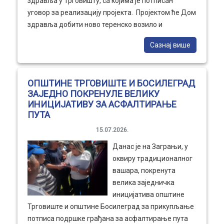
здравља у Трговишту, са којима је потписан
уговор за реализацију пројекта. Пројектом ће Дом
здравља добити ново теренско возило и
медицинску опрему, која ће олакшати рад
Сазнај више
упосленицима ове установе али и приступ
здравственој заштити, свим пацијентима који се
налазе у забаченијим и теже доступним селима
ОПШТИНЕ ТРГОВИШТЕ И БОСИЛЕГРАД
општине Трговиште.
ЗАЈЕДНО ПОКРЕНУЛЕ ВЕЛИКУ
ИНИЦИЈАТИВУ ЗА АСФАЛТИРАЊЕ
ПУТА
15.07.2026.
Данас је на Заграњи, у
оквиру традиционалног
вашара, покренута
велика заједничка
иницијатива општине
Трговиште и општине Босилеград за прикупљање
потписа подршке грађана за асфалтирање пута