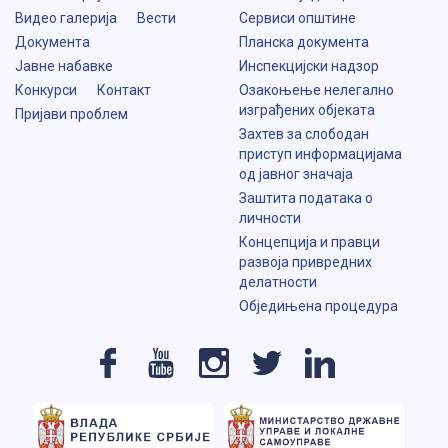
Видео галерија
Вести
Сервиси општине
Документа
Планска документа
Јавне набавке
Инспекцијски надзор
Конкурси
Контакт
Озакоњење нелегално
изграђених објеката
Пријави проблем
Захтев за слободан
приступ информацијама
од јавног значаја
Заштита података о
личности
Концепција и правци
развоја привредних
делатности
Обједињена процедура