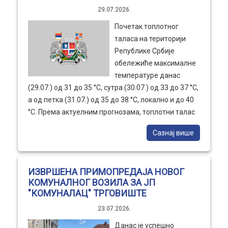
29.07.2026.
Почетак топлотног
таласа на територији
Републике Србије
обележиће максималне
температуре данас
(29.07.) од 31 до 35 °С, сутра (30.07.) од 33 до 37 °С,
а од петка (31.07.) од 35 до 38 °С, локално и до 40
°С. Према актуелним прогнозама, топлотни талас
ће се задржати током целе прве декаде августа, а
Сазнај више
најизраженији ће бити у периоду од 5. до 8.
августа, када се у већини места очекују
максималне дневне температуре око 40 °С.
ИЗВРШЕНА ПРИМОПРЕДАЈА НОВОГ
КОМУНАЛНОГ ВОЗИЛА ЗА ЈП
"КОМУНАЛАЦ" ТРГОВИШТЕ
23.07.2026.
Данас је успешно