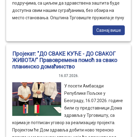
подручјима, са циљем да здравствена заштита буде
доступна свим нашим суграђанима, без обзира на
место становања. Општина Трговиште пружила је пуну
подршку овој акцији стављањем на располагање
Сазнај више
теренског возила са возачем, како би медицински
тимови могли безбедно и несметано да обилазе
најудаљенија села и обављају превентивне прегледе.
Пројекат: "ДО СВАКЕ КУЋЕ - ДО СВАКОГ
Поред тога, Општина Трговиште је из сопствених
ЖИВОТА!" Правовремена помоћ за свако
средстава финансирала набавку два рачунара за
планинско домаћинство
потребе Дома здравља Трговиште, чиме су додатно
16.07.2026.
унапређени услови за рад здравствених радника и
квалитет пружања здравствених услуга. Заједничким
У посети Амбасади
радом локалне самоуправе и Дома здравља
Републике Пољске у
настављамо да улажемо у здравље наших грађана, јер
Београду, 16.07.2026. године
је превенција најбољи начин очувања здравља.
били су представници Дома
здравља у Трговишту, са
којима је потписан уговор за реализацију пројекта.
Пројектом ће Дом здравља добити ново теренско