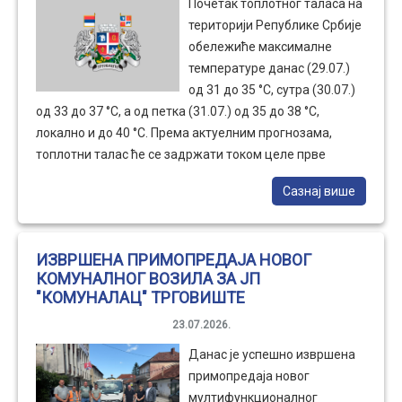
Почетак топлотног таласа на
ИЗВРШЕНА ПРИМОПРЕДАЈА НОВОГ КОМУНАЛНОГ ВОЗИЛА ЗА
keyboard_arrow_right
територији Републике Србије
ЈП "КОМУНАЛАЦ" ТРГОВИШТЕ
обележиће максималне
температуре данас (29.07.)
ПРЕВЕНТИВНИ ПРЕГЛЕДИ ДОСТУПНИ И НАЈУДАЉЕНИЈИМ
keyboard_arrow_right
од 31 до 35 °С, сутра (30.07.)
СЕЛИМА ОПШТИНЕ ТРГОВИШТЕ
од 33 до 37 °С, а од петка (31.07.) од 35 до 38 °С,
локално и до 40 °С. Према актуелним прогнозама,
Пројекат: "ДО СВАКЕ КУЋЕ - ДО СВАКОГ ЖИВОТА!"
keyboard_arrow_right
Правовремена помоћ за свако планинско домаћинство
топлотни талас ће се задржати током целе прве
декаде августа, а најизраженији ће бити у периоду од
Сазнај више
5. до 8. августа, када се у већини места очекују
максималне дневне температуре око 40 °С.
ИЗВРШЕНА ПРИМОПРЕДАЈА НОВОГ
КОМУНАЛНОГ ВОЗИЛА ЗА ЈП
"КОМУНАЛАЦ" ТРГОВИШТЕ
23.07.2026.
Данас је успешно извршена
примопредаја новог
мултифункционалног