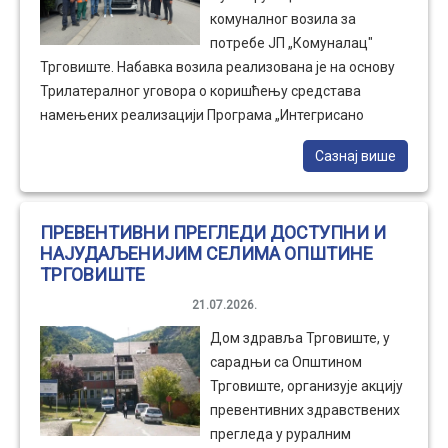
комуналног возила за
потребе ЈП „Комуналац"
Трговиште. Набавка возила реализована је на основу
Трилатералног уговора о коришћењу средстава
намењених реализацији Програма „Интегрисано
управљање чврстим отпадом – Фаза I", закљученог
Сазнај више
између Републике Србије, коју у име Владе Републике
Србије заступају Синиша Мали, министар финансија, и
Горан Весић, министар грађевинарства, саобраћаја и
ПРЕВЕНТИВНИ ПРЕГЛЕДИ ДОСТУПНИ И
инфраструктуре, ЈП „Комуналац" Трговиште и Општине
НАЈУДАЉЕНИЈИМ СЕЛИМА ОПШТИНЕ
Трговиште.
ТРГОВИШТЕ
21.07.2026.
Дом здравља Трговиште, у
сарадњи са Општином
Трговиште, организује акцију
превентивних здравствених
прегледа у руралним