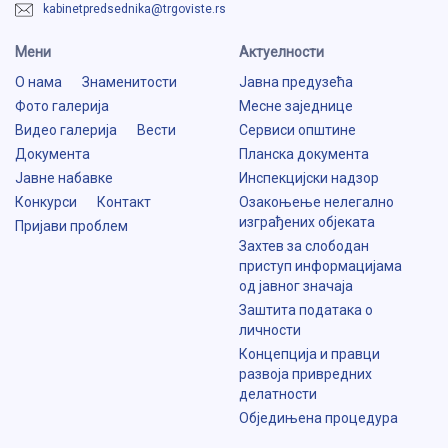
kabinetpredsednika@trgoviste.rs
Мени
Aктуелности
О нама
Знаменитости
Јавна предузећа
Фото галерија
Месне заједнице
Видео галерија
Вести
Сервиси општине
Документа
Планска документа
Јавне набавке
Инспекцијски надзор
Конкурси
Контакт
Озакоњење нелегално
изграђених објеката
Пријави проблем
Захтев за слободан
приступ информацијама
од јавног значаја
Заштита података о
личности
Концепција и правци
развоја привредних
делатности
Обједињена процедура