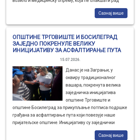
возило и медицинску опрему, која ће олакшати рад
упосленицима ове установе али и приступ
Сазнај више
здравственој заштити, свим пацијентима који се
налазе у забаченијим и теже доступним селима
општине Трговиште.
ОПШТИНЕ ТРГОВИШТЕ И БОСИЛЕГРАД
ЗАЈЕДНО ПОКРЕНУЛЕ ВЕЛИКУ
ИНИЦИЈАТИВУ ЗА АСФАЛТИРАЊЕ ПУТА
15.07.2026.
Данас је на Заграњи, у
оквиру традиционалног
вашара, покренута велика
заједничка иницијатива
општине Трговиште и
општине Босилеград за прикупљање потписа подршке
грађана за асфалтирање пута који повезује наше
пријатељске општине. Иницијативу су заједнички
покренули председник Општине Босилеград
Сазнај више
Владимир Захаријев и председница Општине