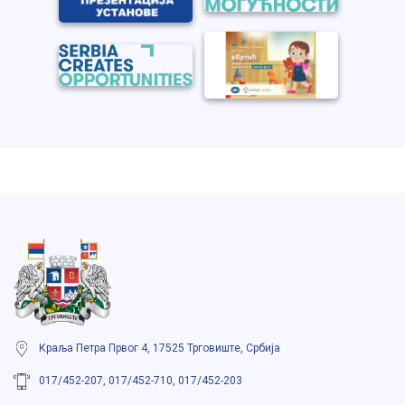
Краља Петра Првог 4, 17525 Трговиште, Србија
017/452-207, 017/452-710, 017/452-203