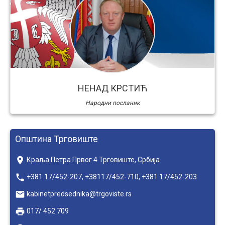
НЕНАД КРСТИЋ
Народни посланик
Општина Трговиште
place
Краља Петра Првог 4 Трговиште, Србија
local_phone
+381 17/452-207, +38117/452-710, +381 17/452-203
email
kabinetpredsednika@trgoviste.rs
local_printshop
017/ 452 709