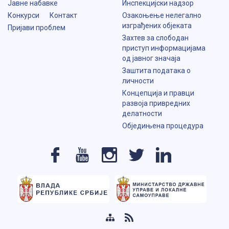
Јавне набавке
Инспекцијски надзор
Конкурси
Контакт
Озакоњење нелегално
изграђених објеката
Пријави проблем
Захтев за слободан
приступ информацијама
од јавног значаја
Заштита података о
личности
Концепција и правци
развоја привредних
делатности
Обједињена процедура