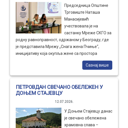
Председница Општине
Трговиште Наташа
Манасијевић
учествовала је на
састанку Мреже СКГО за
родну равноправност, одржаном у Београду, где
је представила Мрежу „Снага жена Пчиње“,
иницијативу која окупља жене са простора
општине Трговиште, са циљем јачања међусобне
Сазнај више
сарадње, солидарности, економског оснаживања
и већег учешћа жена у друштвеном животу. Током
презентације посебан акценат стављен је на
ПЕТРОВДАН СВЕЧАНО ОБЕЛЕЖЕН У
породицу као основну ћелију друштва, уз поруку
ДОЊЕМ СТАЈЕВЦУ
да се снажна и стабилна заједница гради кроз
међусобно поштовање, разумевање и обострану
12.07.2026.
подршку мушкарца и жене, као равноправних
У Доњем Стајевцу данас
партнера у породици и друштву. Састанку су,
је свечано обележена
поред председнице општине, присуствовале и
храмовна слава –