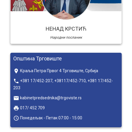
НЕНАД КРСТИЋ
Народни посланик
Општина Трговиште
place
Краља Петра Првог 4 Трговиште, Србија
local_phone
+381 17/452-207, +38117/452-710, +381 17/452-
203
email
kabinetpredsednika@trgoviste.rs
local_printshop
017/ 452 709
access_time
Понедељак - Петак 07:00 - 15:00