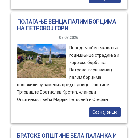
Општински штаб упућује апел свим грађанима да
воду користе савесно и рационално, искључиво за
основне животне потребе, како би се обезбедило
ПОЛАГАЊЕ ВЕНЦА ПАЛИМ БОРЦИМА
стабилно водоснабдевање за све. Општина
НА ПЕТРОВОЈ ГОРИ
Трговиште наставиће да прати ситуацију и
07.07.2026.
благовремено обавештава јавност о свим даљим
Поводом обележавања
активностима.
годишњице страдања и
херојске борбе на
Петровој гори, венац
палим борцима
положили су заменик председнице Општине
Трговиште Братислав Крстић, чланови
Општинског већа Марјан Петковић и Стефан
Трајковић, заједно са представницима СУБНОР-а
Сазнај више
Врање и СУБНОР-а Трговиште. Обележавању су
присуствовали и припадници Министарства
унутрашњих послова, међу којима и начелник
БРАТСКЕ ОПШТИНЕ БЕЛА ПАЛАНКА И
Полицијске станице Трговиште Горан Стојановић.