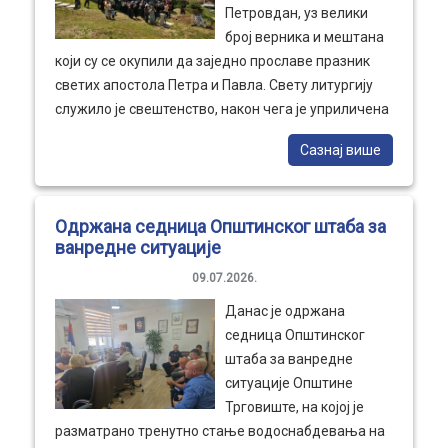
сараднице Јована Живковић, шеф Кабинета
Петровдан, уз велики
председнице општине, и Александра Стојковић,
број верника и мештана
члан Општинског већа. Општина Трговиште
који су се окупили да заједно прославе празник
наставиће да подржава иницијативе које
светих апостола Петра и Павла. Свету литургију
доприносе јачању улоге породице, оснаживању
служило је свештенство, након чега је уприличена
жена и изградњи друштва заснованог на
традиционална литија око храма и обред резања
солидарности, сарадњи и једнаким могућностима.
Сазнај више
славског колача. Овогодишњи кум славе био је
Александар Велиновић. Петровданској
свечаности су присуствовали Народни посланик и
Одржана седница Општинског штаба за
председник Скупштине општине Трговиште Ненад
ванредне ситуације
Крстић, председница Општине Трговиште Наташа
Манасијевић са својом породицом, као и заменик
09.07.2026.
председнице општине Братислав Крстић.
Данас је одржана
Општина Трговиште свим верницима честита
седница Општинског
Петровдан, уз жељу да овај велики празник
штаба за ванредне
донесе здравље, мир, благостање и заједништво
ситуације Општине
свим нашим грађанима.
Трговиште, на којој је
разматрано тренутно стање водоснабдевања на