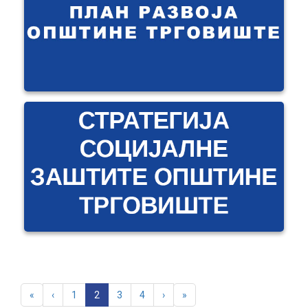
«
‹
1
2
3
4
›
»