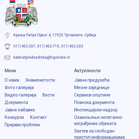
Краља Петра Првог 4, 17525 Трговиште, Србија
017/452-207, 017/452-710, 017/452-203
kabinetpredsednika@trgoviste.rs
Мени
Aктуелности
О нама
Знаменитости
Јавна предузећа
Фото галерија
Месне заједнице
Видео галерија
Вести
Сервиси општине
Документа
Планска документа
Јавне набавке
Инспекцијски надзор
Конкурси
Контакт
Озакоњење нелегално
изграђених објеката
Пријави проблем
Захтев за слободан
приступ информацијама