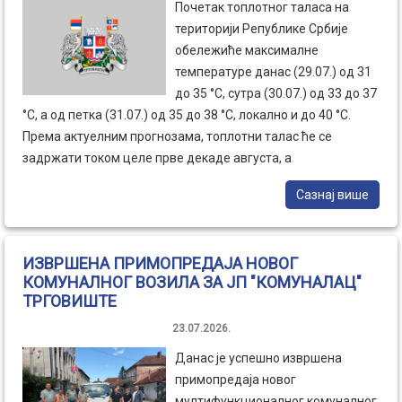
Почетак топлотног таласа на
територији Републике Србије
обележиће максималне
температуре данас (29.07.) од 31
до 35 °С, сутра (30.07.) од 33 до 37
°С, а од петка (31.07.) од 35 до 38 °С, локално и до 40 °С.
Према актуелним прогнозама, топлотни талас ће се
задржати током целе прве декаде августа, а
најизраженији ће бити у периоду од 5. до 8. августа, када се
Сазнај више
у већини места очекују максималне дневне температуре
око 40 °С.
ИЗВРШЕНА ПРИМОПРЕДАЈА НОВОГ
КОМУНАЛНОГ ВОЗИЛА ЗА ЈП "КОМУНАЛАЦ"
ТРГОВИШТЕ
23.07.2026.
Данас је успешно извршена
примопредаја новог
мултифункционалног комуналног