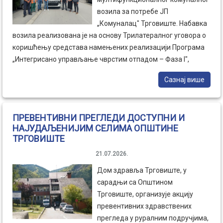
возила за потребе ЈП
„Комуналац" Трговиште. Набавка
возила реализована је на основу Трилатералног уговора о
коришћењу средстава намењених реализацији Програма
„Интегрисано управљање чврстим отпадом – Фаза I",
закљученог између Републике Србије, коју у име Владе
Сазнај више
Републике Србије заступају Синиша Мали, министар
финансија, и Горан Весић, министар грађевинарства,
саобраћаја и инфраструктуре, ЈП „Комуналац" Трговиште и
ПРЕВЕНТИВНИ ПРЕГЛЕДИ ДОСТУПНИ И
Општине Трговиште.
НАЈУДАЉЕНИЈИМ СЕЛИМА ОПШТИНЕ
ТРГОВИШТЕ
21.07.2026.
Дом здравља Трговиште, у
сарадњи са Општином
Трговиште, организује акцију
превентивних здравствених
прегледа у руралним подручјима,