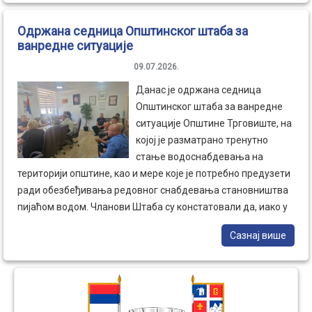
Заједно градимо пут који не повезује само две општине –
културно-спортска манифестација има за циљ да оживи
већ повезује људе, ствара услове за останак, развој и
Одржана седница Општинског штаба за
место, очува националну традицију, као и да подстакне
сигурнију будућност читавог пограничног краја.
ванредне ситуације
јачање локалног развоја сеоских средина. У име Општине
Трговиште, уговор је потписало овлашћено лице,
09.07.2026.
Александра Стојковић члан већа Општине Трговиште.
Данас је одржана седница
Општинског штаба за ванредне
ситуације Општине Трговиште, на
којој је разматрано тренутно
стање водоснабдевања на
територији општине, као и мере које је потребно предузети
ради обезбеђивања редовног снабдевања становништва
пијаћом водом. Чланови Штаба су констатовали да, иако у
појединим насељима постоје потешкоће услед сушног
Сазнај више
периода и повећане потрошње воде, нису испуњени
услови за проглашење ванредне ситуације. У циљу
благовременог реаговања, донети су закључци којима је
наложена организација допреме пијаће воде цистернама у
насеља у којима је то неопходно, уз стално праћење стања