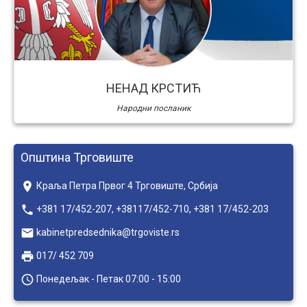
НЕНАД КРСТИЋ
Народни посланик
Општина Трговиште
place
Краља Петра Првог 4 Трговиште, Србија
local_phone
+381 17/452-207, +38117/452-710, +381 17/452-203
email
kabinetpredsednika@trgoviste.rs
local_printshop
017/ 452 709
access_time
Понедељак - Петак 07:00 - 15:00