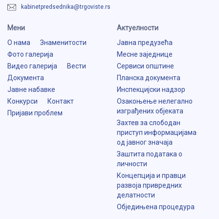
kabinetpredsednika@trgoviste.rs
Мени
Aктуелности
О нама
Знаменитости
Јавна предузећа
Фото галерија
Месне заједнице
Видео галерија
Вести
Сервиси општине
Документа
Планска документа
Јавне набавке
Инспекцијски надзор
Конкурси
Контакт
Озакоњење нелегално
изграђених објеката
Пријави проблем
Захтев за слободан
приступ информацијама
од јавног значаја
Заштита података о
личности
Концепција и правци
развоја привредних
делатности
Обједињена процедура