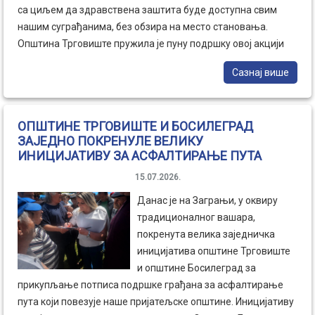
са циљем да здравствена заштита буде доступна свим
нашим суграђанима, без обзира на место становања.
Општина Трговиште пружила је пуну подршку овој акцији
стављањем на располагање теренског возила са возачем,
Сазнај више
како би медицински тимови могли безбедно и несметано
да обилазе најудаљенија села и обављају превентивне
прегледе. Поред тога, Општина Трговиште је из сопствених
ОПШТИНЕ ТРГОВИШТЕ И БОСИЛЕГРАД
средстава финансирала набавку два рачунара за потребе
ЗАЈЕДНО ПОКРЕНУЛЕ ВЕЛИКУ
Дома здравља Трговиште, чиме су додатно унапређени
ИНИЦИЈАТИВУ ЗА АСФАЛТИРАЊЕ ПУТА
услови за рад здравствених радника и квалитет пружања
15.07.2026.
здравствених услуга. Заједничким радом локалне
самоуправе и Дома здравља настављамо да улажемо у
Данас је на Заграњи, у оквиру
здравље наших грађана, јер је превенција најбољи начин
традиционалног вашара,
очувања здравља.
покренута велика заједничка
иницијатива општине Трговиште
и општине Босилеград за
прикупљање потписа подршке грађана за асфалтирање
пута који повезује наше пријатељске општине. Иницијативу