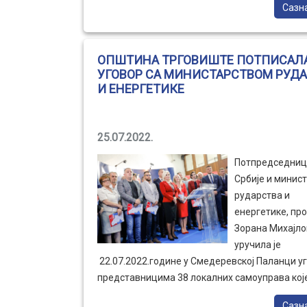
Сазн
пожелели срећан полазак у школу. Такође, св
прваци са територије општине Трговиште до
новчану честитку у износу од 5.000,00 динар
ОПШТИНА ТРГОВИШТЕ ПОТПИСАЛ
поводом поласка у први разред.
УГОВОР СА МИНИСТАРСТВОМ РУД
И ЕНЕРГЕТИКЕ
25.07.2022.
Потпредседниц
Србије и минис
рударства и
енергетике, про
Зорана Михајло
уручила је
22.07.2022.године у Смедеревској Паланци у
представницима 38 локалних самоуправа којe
јавном позиву добилe средства за улагање у
Сазн