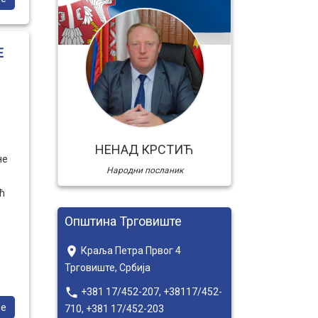
Е
њу
чне
е и
НЕНАД КРСТИЋ
не
Народни посланик
е,
ћ
а
Општина Трговиште
ане
place
Краља Петра Првог 4
Трговиште, Србија
local_phone
+381 17/452-207, +38117/452-
ше
710, +381 17/452-203
са