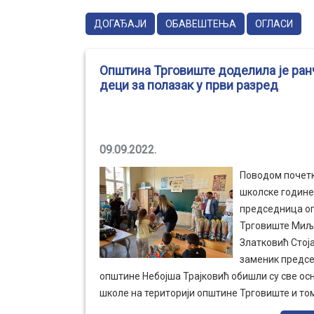
ДОГАЂАЈИ
ОБАВЕШТЕЊА
ОГЛАСИ
Општина Трговиште доделила је ран
деци за полазак у први разред
09.09.2022.
Поводом почет
школске године
председница о
Трговиште Миљ
Златковић Стој
заменик предс
општине Небојша Трајковић обишли су све ос
школе на територији општине Трговиште и то
приликом свим ђацима првацима уручили ра