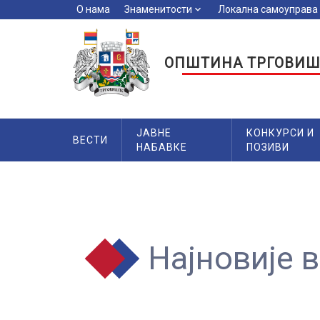
О нама
Знаменитости
keyboard_arrow_down
Локална самоуправа
key
ОПШТИНА ТРГОВИШ
ЈАВНЕ
КОНКУРСИ И
ВЕСТИ
НАБАВКЕ
ПОЗИВИ
Најновије 