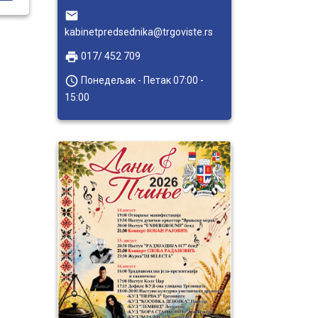
email
ште
kabinetpredsednika@trgoviste.rs
,
local_printshop
017/ 452 709
 у
access_time
Понедељак - Петак 07:00 -
15:00
а
е.
ра.