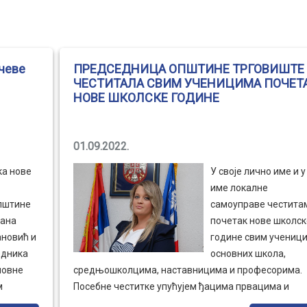
чеве
ПРЕДСЕДНИЦА ОПШТИНЕ ТРГОВИШТЕ
ЧЕСТИТАЛА СВИМ УЧЕНИЦИМА ПОЧЕТ
НОВЕ ШКОЛСКЕ ГОДИНЕ
01.09.2022.
ка нове
У своје лично име и у
име локалне
пштине
самоуправе честита
ана
почетак нове школск
ановић и
године свим учениц
едника
основних школа,
новне
средњошколцима, наставницима и професорима.
м
Посебне честитке упућујем ђацима првацима и
нчеве и
желим им срећан почетак школовања. Поводом