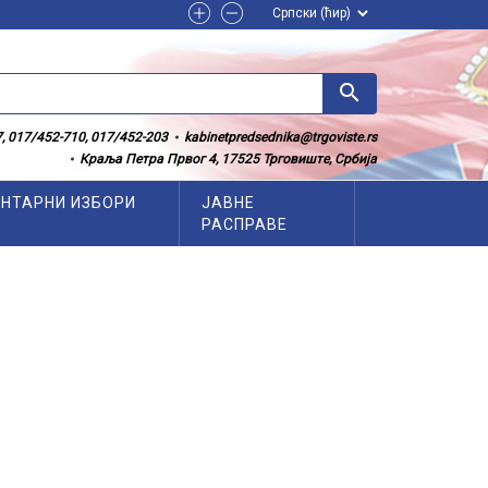
search
, 017/452-710, 017/452-203
kabinetpredsednika@trgoviste.rs
Краља Петра Првог 4, 17525 Трговиште, Србија
НТАРНИ ИЗБОРИ
ЈАВНЕ
РАСПРАВЕ