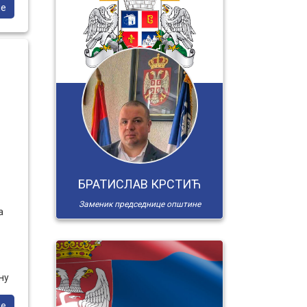
ше
е
БРАТИСЛАВ КРСТИЋ
Заменик председнице општине
а
ну
ше