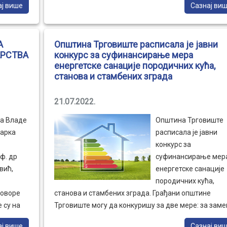
ај више
Сазнај ви
и ђаци
поласка у школу локална самоуправа обезбедила ј
биће
свим ђацима првацима ранчеве са прибором и
а
новчану честитку.
А
Општина Трговиште расписала је јавни
АРСТВА
конкурс за суфинансирање мера
енергетске санације породичних кућа,
станова и стамбених зграда
21.07.2022.
а Владе
Општина Трговиште
тарка
расписала је јавни
конкурс за
ф. др
суфинансирање мер
вић,
енергетске санације
породичних кућа,
говоре
станова и стамбених зграда. Грађани општине
 су на
Трговиште могу да конкуришу за две мере: за заме
спољних прозора и врата и набавку и уградњу
ај више
Сазнај ви