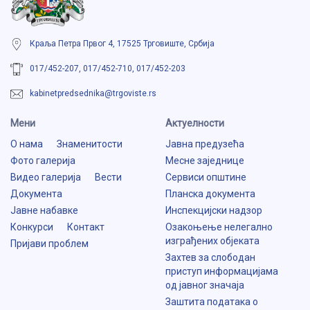
Краља Петра Првог 4, 17525 Трговиште, Србија
017/452-207, 017/452-710, 017/452-203
kabinetpredsednika@trgoviste.rs
Мени
Aктуелности
О нама
Знаменитости
Јавна предузећа
Фото галерија
Месне заједнице
Видео галерија
Вести
Сервиси општине
Документа
Планска документа
Јавне набавке
Инспекцијски надзор
Конкурси
Контакт
Озакоњење нелегално
изграђених објеката
Пријави проблем
Захтев за слободан
приступ информацијама
од јавног значаја
Заштита података о