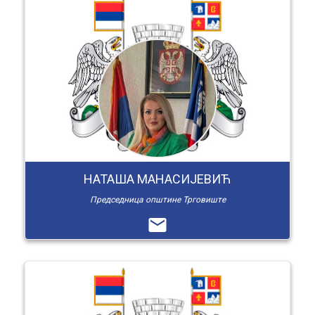
НАТАША МАНАСИЈЕВИЋ
Председница општине Трговиште
email