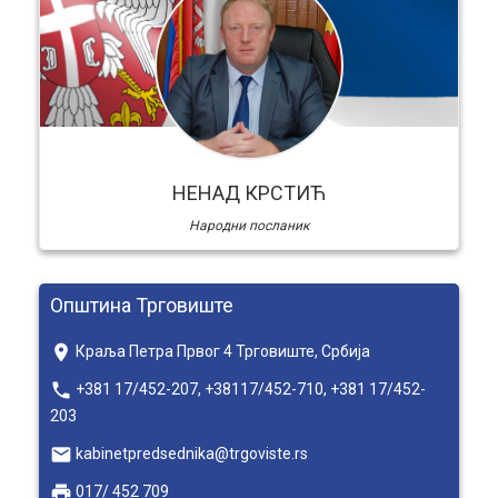
НЕНАД КРСТИЋ
Народни посланик
Општина Трговиште
place
Краља Петра Првог 4 Трговиште, Србија
local_phone
+381 17/452-207, +38117/452-710, +381 17/452-
203
email
kabinetpredsednika@trgoviste.rs
local_printshop
017/ 452 709