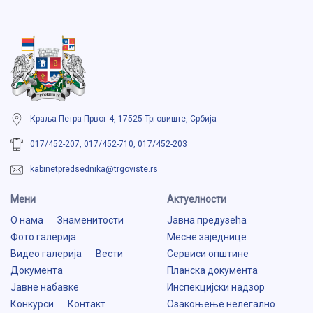
Краља Петра Првог 4, 17525 Трговиште, Србија
017/452-207, 017/452-710, 017/452-203
kabinetpredsednika@trgoviste.rs
Мени
Aктуелности
О нама
Знаменитости
Јавна предузећа
Фото галерија
Месне заједнице
Видео галерија
Вести
Сервиси општине
Документа
Планска документа
Јавне набавке
Инспекцијски надзор
Конкурси
Контакт
Озакоњење нелегално