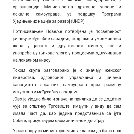
организацији Министарства државне управе и
локалне самоуправе, уз подршку Програма
Уједињених нација за развој (UNDP).
Потписивањем Повеље потврђена је посвећеност
јачању међусобне сарадње, подршке и умрежавања
жена у јавном и друштвеном животу, као и
унапређењу њихове улоге у процесима одлучивања
на локалном нивоу.
Током скупа разговарано је о значају женског
лидерства, одговорног управљања и јачања
капацитета локалних самоуправа кроз размену
искустава и међусобну сарадњу.
„Ово је уједно била и значајна прилика да се додатно
чује за општину Трговиште, имајући у виду да сам
имала част да, као једина представница са југа
Србије, присуствујем овом значајном догађају.
У разговору са министарком истакла сам да би за наш