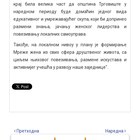
крај била велика част да општина Трговиште у
наредном периоду буде домаћин једног вида
едукативног и умрежавајућег скупа, који би допринео
размени знања, јачању женског лидерства и
повезивању локалних самоуправа.
Такође, на локалном нивоу у плану је формирање
Мреже жена из свих сфера друштвеног живота, са
циљем њиховог повезивања, размене искустава и
активнијег учешћа у развоју наше заједнице".
Претходна
Наредна