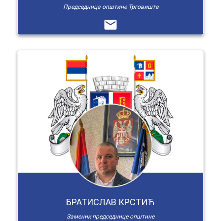
Председница општине Трговиште
email
БРАТИСЛАВ КРСТИЋ
Заменик председнице општине