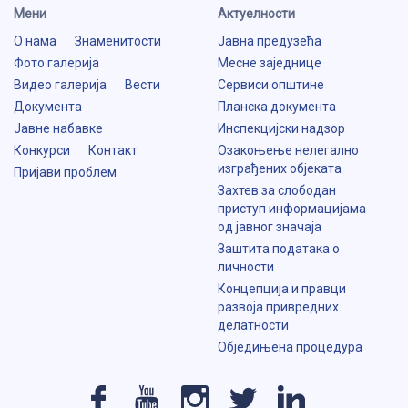
Мени
Aктуелности
О нама
Знаменитости
Јавна предузећа
Фото галерија
Месне заједнице
Видео галерија
Вести
Сервиси општине
Документа
Планска документа
Јавне набавке
Инспекцијски надзор
Конкурси
Контакт
Озакоњење нелегално
изграђених објеката
Пријави проблем
Захтев за слободан
приступ информацијама
од јавног значаја
Заштита података о
личности
Концепција и правци
развоја привредних
делатности
Обједињена процедура