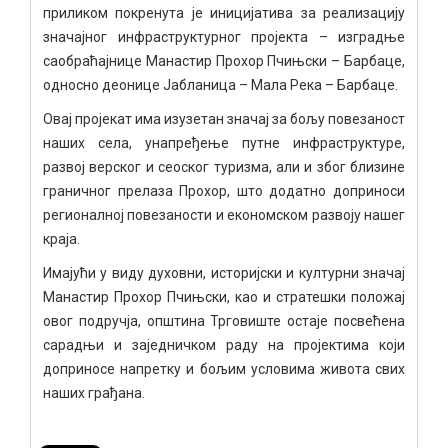
приликом покренута је иницијатива за реализацију
значајног инфраструктурног пројекта – изградње
саобраћајнице Манастир Прохор Пчињски – Барбаце,
односно деонице Јабланица – Мала Река – Барбаце.
Овај пројекат има изузетан значај за бољу повезаност
наших села, унапређење путне инфраструктуре,
развој верског и сеоског туризма, али и због близине
граничног прелаза Проxoр, што додатно доприноси
регионалној повезаности и економском развоју нашег
краја.
Имајући у виду духовни, историјски и културни значај
Манастир Прохор Пчињски, као и стратешки положај
овог подручја, општина Трговиште остаје посвећена
сарадњи и заједничком раду на пројектима који
доприносе напретку и бољим условима живота свих
наших грађана.