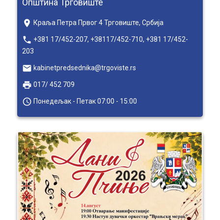
Општина Трговиште
place
Краља Петра Првог 4 Трговиште, Србија
local_phone
+381 17/452-207, +38117/452-710, +381 17/452-
203
email
kabinetpredsednika@trgoviste.rs
local_printshop
017/ 452 709
access_time
Понедељак - Петак 07:00 - 15:00