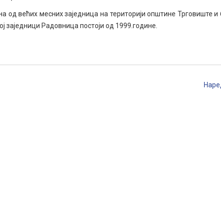
дна од већих месних заједница на територији општине Трговиште и 
ој заједници Радовница постоји од 1999.године.
Наре