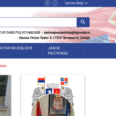
search
, 017/452-710, 017/452-203
kabinetpredsednika@trgoviste.rs
Краља Петра Првог 4, 17525 Трговиште, Србија
НТАРНИ ИЗБОРИ
ЈАВНЕ
РАСПРАВЕ
лема