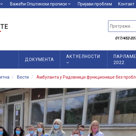
board_arrow_down
Важећи Општински прописи
keyboard_arrow_down
Пријави проблем
Контакт
ТЕ
017/452-207
АКТУЕЛНОСТИ
ПАРЛАМЕ
ДОКУМЕНТА
2022
етна
Вести
Амбуланта у Радовници функционише без проб