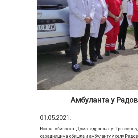
Амбуланта у Радо
01.05.2021.
Након обиласка Дома здравља у Трговишту,
сарадницима обишла и амбуланту у селу Радов