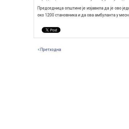
Председница општине је изјавила да је ово је
око 1200 становника и да ова амбуланта у месн
Претходна