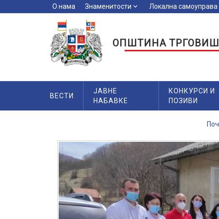
О нама
Знаменитости
keyboard_arrow_down
Локална самоуправа
key
ОПШТИНА ТРГОВИШ
ЈАВНЕ
КОНКУРСИ И
ВЕСТИ
НАБАВКЕ
ПОЗИВИ
Поч