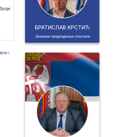
броји
БРАТИСЛАВ КРСТИЋ
Заменик председнице општине
дна