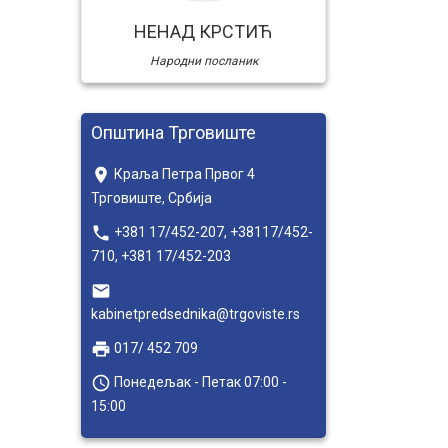
НЕНАД КРСТИЋ
Народни посланик
Општина Трговиште
place
Краља Петра Првог 4
Трговиште, Србија
local_phone
+381 17/452-207, +38117/452-
710, +381 17/452-203
email
kabinetpredsednika@trgoviste.rs
local_printshop
017/ 452 709
access_time
Понедељак - Петак 07:00 -
15:00