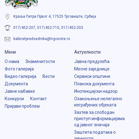
Краља Петра Првог 4, 17525 Трговиште, Србија
017/452-207, 017/452-710, 017/452-203
kabinetpredsednika@trgoviste.rs
Мени
Aктуелности
О нама
Знаменитости
Јавна предузећа
Фото галерија
Месне заједнице
Видео галерија
Вести
Сервиси општине
Документа
Планска документа
Јавне набавке
Инспекцијски надзор
Конкурси
Контакт
Озакоњење нелегално
изграђених објеката
Пријави проблем
Захтев за слободан
приступ информацијама
од јавног значаја
Заштита података о
личности