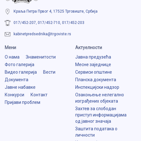
Краља Петра Првог 4, 17525 Трговиште, Србија
017/452-207, 017/452-710, 017/452-203
kabinetpredsednika@trgoviste.rs
Мени
Aктуелности
О нама
Знаменитости
Јавна предузећа
Фото галерија
Месне заједнице
Видео галерија
Вести
Сервиси општине
Документа
Планска документа
Јавне набавке
Инспекцијски надзор
Конкурси
Контакт
Озакоњење нелегално
изграђених објеката
Пријави проблем
Захтев за слободан
приступ информацијама
од јавног значаја
Заштита података о
личности