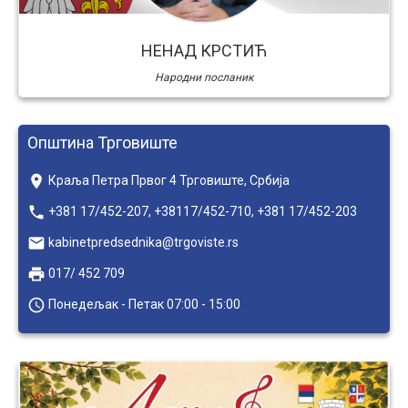
НЕНАД КРСТИЋ
Народни посланик
Општина Трговиште
place
Краља Петра Првог 4 Трговиште, Србија
local_phone
+381 17/452-207, +38117/452-710, +381 17/452-203
email
kabinetpredsednika@trgoviste.rs
local_printshop
017/ 452 709
access_time
Понедељак - Петак 07:00 - 15:00