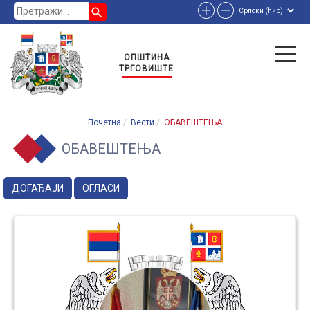
search
ОПШТИНА
ТРГОВИШТЕ
Почетна
Вести
ОБАВЕШТЕЊА
ОБАВЕШТЕЊА
ДОГАЂАЈИ
ОГЛАСИ