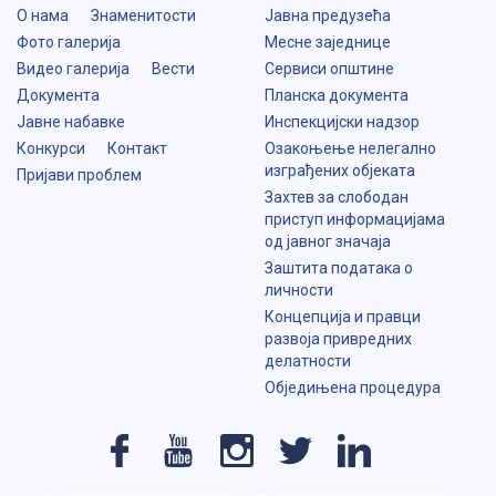
О нама
Знаменитости
Јавна предузећа
Фото галерија
Месне заједнице
Видео галерија
Вести
Сервиси општине
Документа
Планска документа
Јавне набавке
Инспекцијски надзор
Конкурси
Контакт
Озакоњење нелегално
изграђених објеката
Пријави проблем
Захтев за слободан
приступ информацијама
од јавног значаја
Заштита података о
личности
Концепција и правци
развоја привредних
делатности
Обједињена процедура