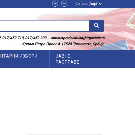
search
, 017/452-710, 017/452-203
kabinetpredsednika@trgoviste.rs
Краља Петра Првог 4, 17525 Трговиште, Србија
НТАРНИ ИЗБОРИ
ЈАВНЕ
РАСПРАВЕ