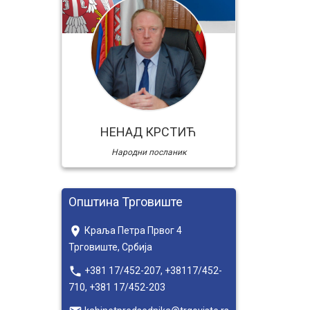
НЕНАД КРСТИЋ
Народни посланик
Општина Трговиште
place
Краља Петра Првог 4
Трговиште, Србија
local_phone
+381 17/452-207, +38117/452-
710, +381 17/452-203