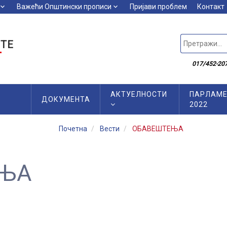
board_arrow_down
Важећи Општински прописи
keyboard_arrow_down
Пријави проблем
Контакт
ТЕ
017/452-207
АКТУЕЛНОСТИ
ПАРЛАМЕ
ДОКУМЕНТА
2022
Почетна
Вести
ОБАВЕШТЕЊА
ЊА