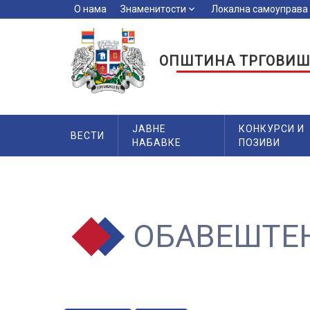
О нама
Знаменитости
keyboard_arrow_down
Локална самоуправа
key
ОПШТИНА ТРГОВИШ
ЈАВНЕ
КОНКУРСИ И
ВЕСТИ
НАБАВКЕ
ПОЗИВИ
ОБАВЕШТЕ