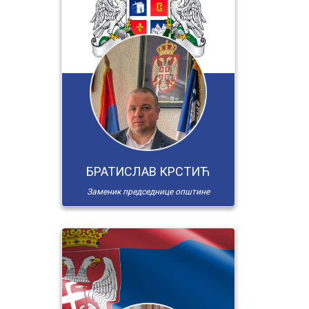
БРАТИСЛАВ КРСТИЋ
Заменик председнице општине