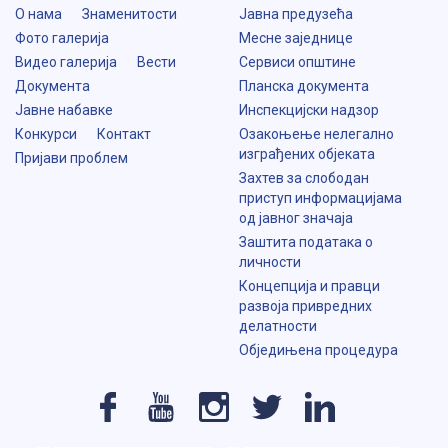
О нама
Знаменитости
Јавна предузећа
Фото галерија
Месне заједнице
Видео галерија
Вести
Сервиси општине
Документа
Планска документа
Јавне набавке
Инспекцијски надзор
Конкурси
Контакт
Озакоњење нелегално
изграђених објеката
Пријави проблем
Захтев за слободан
приступ информацијама
од јавног значаја
Заштита података о
личности
Концепција и правци
развоја привредних
делатности
Обједињена процедура