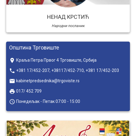
НЕНАД КРСТИЋ
Народни посланик
Општина Трговиште
place
Краља Петра Првог 4 Трговиште, Србија
local_phone
+381 17/452-207, +38117/452-710, +381 17/452-203
email
kabinetpredsednika@trgoviste.rs
local_printshop
017/ 452 709
access_time
Понедељак - Петак 07:00 - 15:00