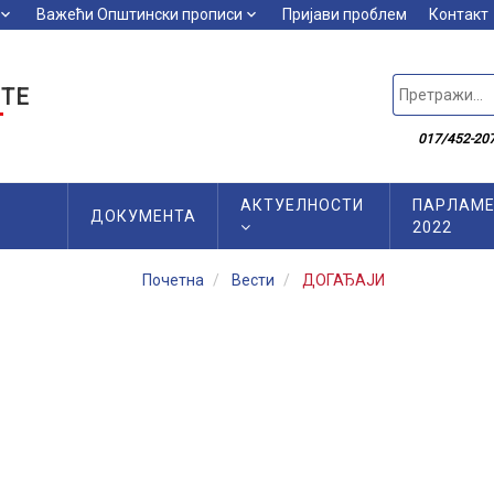
board_arrow_down
Важећи Општински прописи
keyboard_arrow_down
Пријави проблем
Контакт
ТЕ
017/452-207
АКТУЕЛНОСТИ
ПАРЛАМЕ
ДОКУМЕНТА
2022
Почетна
Вести
ДОГАЂАЈИ