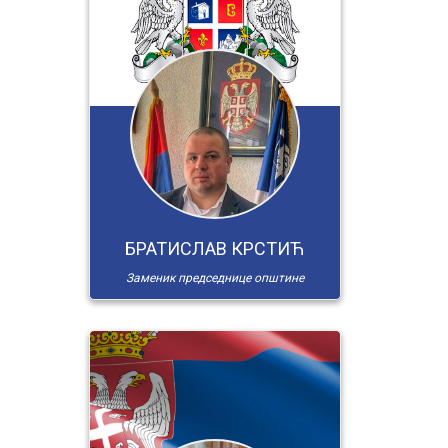
БРАТИСЛАВ КРСТИЋ
Заменик председнице општине