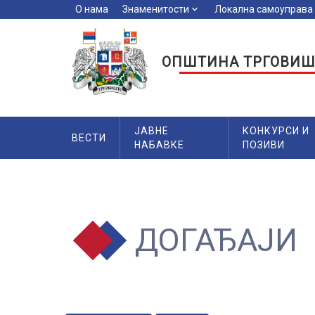
О нама
Знаменитости
keyboard_arrow_down
Локална самоуправа
key
ОПШТИНА ТРГОВИШ
ЈАВНЕ
КОНКУРСИ И
ВЕСТИ
НАБАВКЕ
ПОЗИВИ
ДОГАЂАЈИ