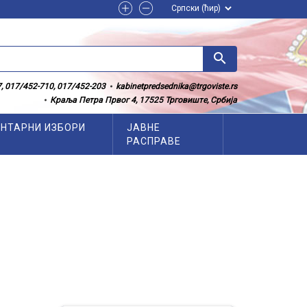
search
, 017/452-710, 017/452-203
kabinetpredsednika@trgoviste.rs
Краља Петра Првог 4, 17525 Трговиште, Србија
НТАРНИ ИЗБОРИ
ЈАВНЕ
РАСПРАВЕ