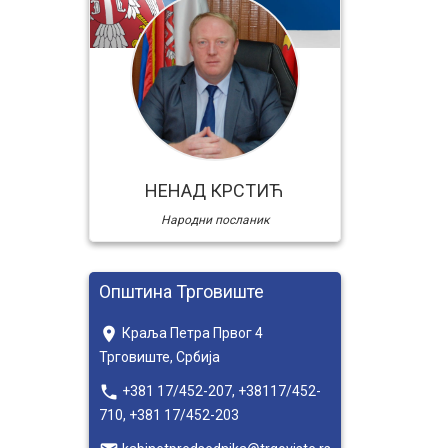
НЕНАД КРСТИЋ
Народни посланик
Општина Трговиште
place
Краља Петра Првог 4
Трговиште, Србија
local_phone
+381 17/452-207, +38117/452-
710, +381 17/452-203