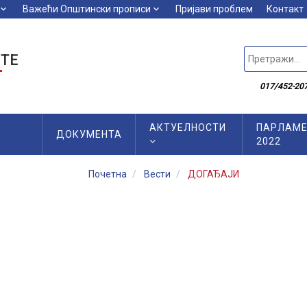
board_arrow_down
Важећи Општински прописи
keyboard_arrow_down
Пријави проблем
Контакт
ТЕ
017/452-207
АКТУЕЛНОСТИ
ПАРЛАМЕ
ДОКУМЕНТА
2022
Почетна
Вести
ДОГАЂАЈИ