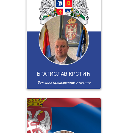
БРАТИСЛАВ КРСТИЋ
Заменик председнице општине