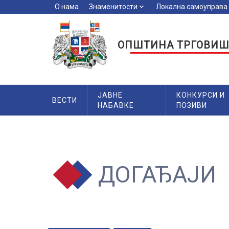
О нама
Знаменитости
keyboard_arrow_down
Локална самоуправа
key
ОПШТИНА ТРГОВИШ
ЈАВНЕ
КОНКУРСИ И
ВЕСТИ
НАБАВКЕ
ПОЗИВИ
ДОГАЂАЈИ