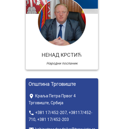
НЕНАД КРСТИЋ
Народни посланик
Општина Трговиште
place
Краља Петра Првог 4
Трговиште, Србија
local_phone
+381 17/452-207, +38117/452-
710, +381 17/452-203