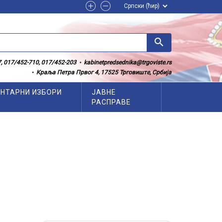
search
, 017/452-710, 017/452-203
kabinetpredsednika@trgoviste.rs
Краља Петра Првог 4, 17525 Трговиште, Србија
НТАРНИ ИЗБОРИ
ЈАВНЕ
РАСПРАВЕ